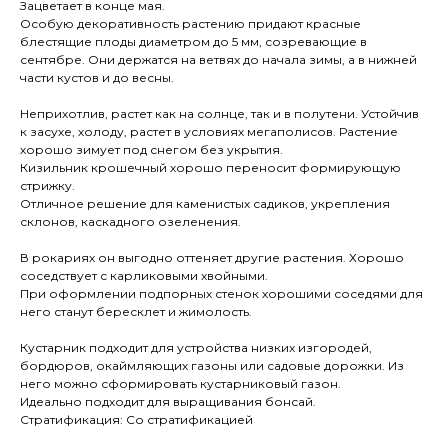
Зацветает в конце мая.
Особую декоративность растению придают красные
блестящие плоды диаметром до 5 мм, созревающие в
сентябре. Они держатся на ветвях до начала зимы, а в нижней
части кустов и до весны.
Неприхотлив, растет как на солнце, так и в полутени. Устойчив
к засухе, холоду, растет в условиях мегаполисов. Растение
хорошо зимует под снегом без укрытия.
Кизильник крошечный хорошо переносит формирующую
стрижку.
Отличное решение для каменистых садиков, укрепления
склонов, каскадного озеленения.
В рокариях он выгодно оттеняет другие растения. Хорошо
соседствует с карликовыми хвойными.
При оформлении подпорных стенок хорошими соседями для
него станут бересклет и жимолость.
Кустарник подходит для устройства низких изгородей,
бордюров, окаймляющих газоны или садовые дорожки. Из
него можно сформировать кустарниковый газон.
Идеально подходит для выращивания бонсай.
Стратификация: Со стратификацией