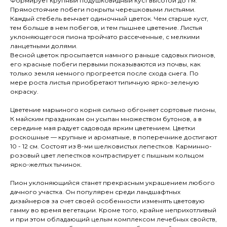
Формирует крупный подушковидный куст высотой до 1 м.
Прямостоячие побеги покрыты черешковыми листьями.
Каждый стебель венчает одиночный цветок. Чем старше куст,
тем больше в нем побегов, и тем пышнее цветение. Листья
уклоняющегося пиона тройчато рассеченные, с мелкими
ланцетными долями.
Весной цветок просыпается намного раньше садовых пионов,
его красные побеги первыми показываются из почвы, как
только земля немного прогреется после схода снега. По
мере роста листья приобретают типичную ярко-зеленую
окраску.
Цветение марьиного корня сильно обгоняет сортовые пионы,
К майским праздникам он усыпан множеством бутонов, а в
середине мая радует садовода ярким цветением. Цветки
роскошные — крупные и ароматные, в поперечнике достигают
10 - 12 см. Состоят из 8-ми шелковистых лепестков. Карминно-
розовый цвет лепестков контрастирует с пышным кольцом
ярко-желтых тычинок.
Пион уклоняющийся станет прекрасным украшением любого
дачного участка. Он популярен среди ландшафтных
дизайнеров за счет своей особенности изменять цветовую
гамму во время вегетации. Кроме того, крайне неприхотливый
и при этом обладающий целым комплексом лечебных свойств,