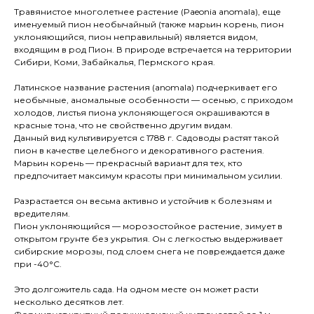
Травянистое многолетнее растение (Paeonia anomala), еще
именуемый пион необычайный (также марьин корень, пион
уклоняющийся, пион неправильный) является видом,
входящим в род Пион. В природе встречается на территории
Сибири, Коми, Забайкалья, Пермского края.
Латинское название растения (anomala) подчеркивает его
необычные, аномальные особенности — осенью, с приходом
холодов, листья пиона уклоняющегося окрашиваются в
красные тона, что не свойственно другим видам.
Данный вид культивируется с 1788 г. Садоводы растят такой
пион в качестве целебного и декоративного растения.
Марьин корень — прекрасный вариант для тех, кто
предпочитает максимум красоты при минимальном усилии.
Разрастается он весьма активно и устойчив к болезням и
вредителям.
Пион уклоняющийся — морозостойкое растение, зимует в
открытом грунте без укрытия. Он с легкостью выдерживает
сибирские морозы, под слоем снега не повреждается даже
при -40°С.
Это долгожитель сада. На одном месте он может расти
несколько десятков лет.