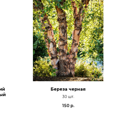
ий
Береза черная
ный
30 шт.
150
р.