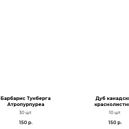
Барбарис Тунберга
Дуб канадск
Атропурпуреа
краснолист
30 шт.
10 шт.
150
р.
150
р.