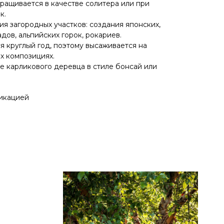
ащивается в качестве солитера или при
к.
я загородных участков: создания японских,
дов, альпийских горок, рокариев.
я круглый год, поэтому высаживается на
х композициях.
де карликового деревца в стиле бонсай или
фикацией