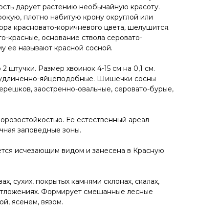
ость дарует растению необычайную красоту.
окую, плотно набитую крону округлой или
ра красновато-коричневого цвета, шелушится.
-красные, основание ствола серовато-
у ее называют красной сосной.
 2 штучки. Размер хвоинок 4-15 см на 0,1 см.
 удлиненно-яйцеподобные. Шишечки сосны
черешков, заостренно-овальные, серовато-бурые,
морозостойкостью. Ее естественный ареал -
чная заповедные зоны.
ется исчезающим видом и занесена в Красную
ах, сухих, покрытых камнями склонах, скалах,
 отложениях. Формирует смешанные лесные
й, ясенем, вязом.