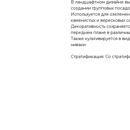
В ландшафтном дизайне выр
создании групповых посадо
Используется для озеленени
каменистых и вересковых са
Декоративность сохраняетс
переднем плане в различны
Также культивируется в ви
ниваки.
Стратификация: Со страти