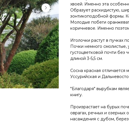
хвоей. Именно эта особенн
Образует раскидистую, шир
зонтикоподобной формы. Ко
Молодые побеги оранжевато
коричневое. Именно поэтом
Иголочки растут в пучках по
Почки немного смолистые,
густоцветковой почти без 
длиной 3-5,5 см.
Сосна красная отличается 
Уссурийская и Дальневосто
"Благодаря" вырубкам явля
книгу.
Произрастает на бурых почв
оврагах, речных и озерных
насаждения с дубом, березо