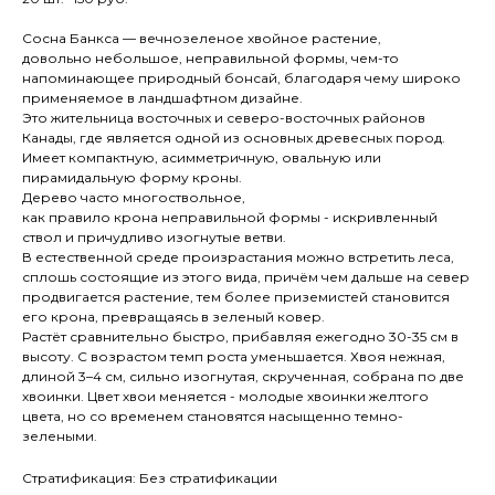
Сосна Банкса — вечнозеленое хвойное растение,
довольно небольшое, неправильной формы, чем-то
напоминающее природный бонсай, благодаря чему широко
применяемое в ландшафтном дизайне.
Это жительница восточных и северо-восточных районов
Канады, где является одной из основных древесных пород.
Имеет компактную, асимметричную, овальную или
пирамидальную форму кроны.
Дерево часто многоствольное,
как правило крона неправильной формы - искривленный
ствол и причудливо изогнутые ветви.
В естественной среде произрастания можно встретить леса,
сплошь состоящие из этого вида, причём чем дальше на север
продвигается растение, тем более приземистей становится
его крона, превращаясь в зеленый ковер.
Растёт сравнительно быстро, прибавляя ежегодно 30-35 см в
высоту. С возрастом темп роста уменьшается. Хвоя нежная,
длиной 3–4 см, сильно изогнутая, скрученная, собрана по две
хвоинки. Цвет хвои меняется - молодые хвоинки желтого
цвета, но со временем становятся насыщенно темно-
зелеными.
Стратификация: Без стратификации