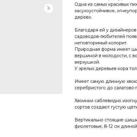
Одна из самых красивых пи
засухоустойчивое, огнеупо
дерево.
Благодаря ей у дизайнеров
садоводов-любителей появл
неповторимый колорит.
Природная форма имеет ши
вершиной в молодости, с в
верхушкой.
У зрелых деревьев кора толс
Имеет самую длинную хвою с
серебристого до салатово-г
Хвоинки саблевидно изогну
сортов создают густую щётк
Вертикально стоящие шишки
фиолетовые, 8-12 см длиной