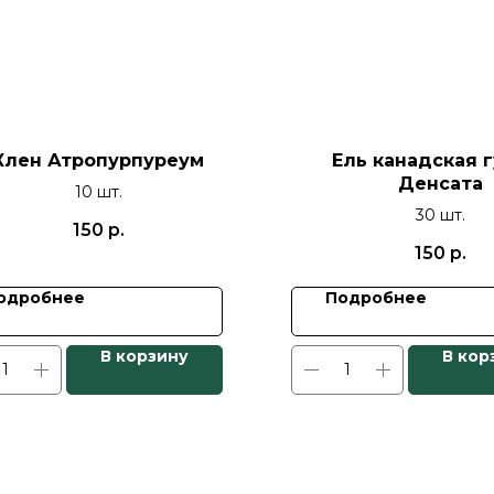
Клен Атропурпуреум
Ель канадская 
Денсата
10 шт.
30 шт.
150
р.
150
р.
одробнее
Подробнее
В корзину
В кор