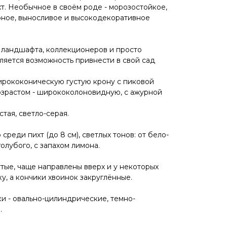
хт. Необычное в своём роде - морозостойкое,
рное, выносливое и высокодекоративное
 ландшафта, коллекционеров и просто
яется возможность привнести в свой сад
рококоническую густую крону с пиковой
озрастом - ширококолоновидную, с ажурной
тая, светло-серая.
реди пихт (до 8 см), светлых тонов: от бело-
олубого, с запахом лимона.
тые, чаще направлены вверх и у некоторых
у, а кончики хвоинок закруглённые.
 - овально-цилиндрические, темно-
.