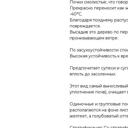
Почки смолистые, что гово
Прекрасно переносит как жа
-40°С.
Благодаря позднему распу
повреждается.
Высадив это дерево по пер
пронизывающем ветре.
По засухоустойчивости стои
Высокая устойчивость к вр
Предпочитает супеси и сугл
вплоть до засоленных.
Этот вид самый выносливый 
уплотнение почв), очищает 
Одиночные и групповые пос
располагаются на фоне лист
желтеет, а голубоватый отт
Стратификация: Со страти