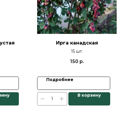
густая
Ирга канадская
15 шт.
150
р.
Подробнее
зину
В корзину