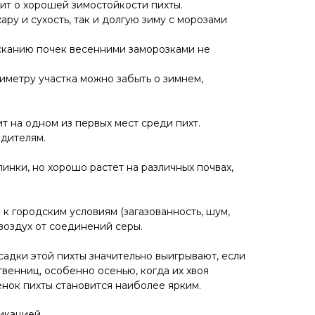
рит о хорошей зимостойкости пихты.
ру и сухость, так и долгую зиму с морозами
сканию почек весенними заморозками не
иметру участка можно забыть о зимнем,
т на одном из первых мест среди пихт.
едителям.
инки, но хорошо растет на различных почвах,
к городским условиям (загазованность, шум,
воздух от соединений серы.
адки этой пихты значительно выигрывают, если
венниц, особенно осенью, когда их хвоя
енок пихты становится наиболее ярким.
фикацией